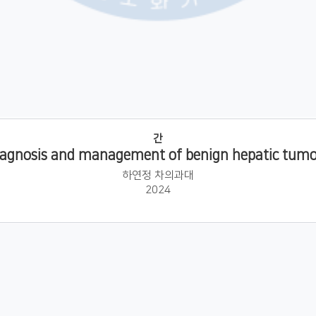
간
iagnosis and management of benign hepatic tumo
하연정 차의과대
2024